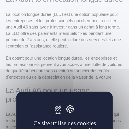
La location longue durée (LLD) est une option populaire pour
les entreprises et les professionnels qui cherchent à utiliser
une Audi A6 sans avoir à investir dans un achat à long terme.
La LLD offre des paiements mensuels fixes pendant une
période de 2 à 5 ans, et elle peut inclure des services tels que
l'entretien et l'assistance routière.
En optant pour une location longue durée, les entreprises et
les professionnels peuvent avoir accès à une flotte de voitures
de qualité supérieure sans avoir à se soucier des coûts
d'entretien ou de la dépréciation de la valeur de la voiture.
La Audi A6 pour un usage
professionnel
La Audi A6 est un choix populaire pour les professionnels qui
recherchent une voiture élégante et confortable pour les longs
Ce site utilise des cookies
trajets. Elle offre une combinaison de performance et de