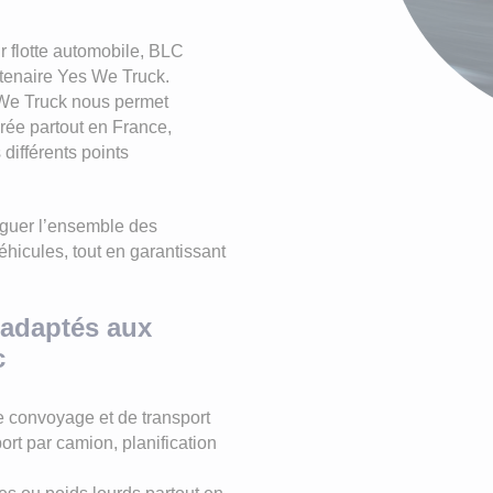
geot Boxer
roën C3
r flotte automobile, BLC
tenaire Yes We Truck.
geot 208
 We Truck nous permet
ault Clio
urée partout en France,
différents points
éguer l’ensemble des
véhicules, tout en garantissant
 adaptés aux
c
 convoyage et de transport
ort par camion, planification