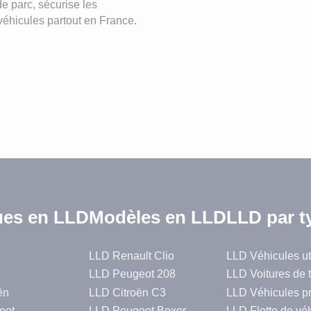
de parc, sécurise les
 véhicules partout en France.
es en LLD
Modèles en LLD
LLD par t
LLD Renault Clio
LLD Véhicules uti
LLD Peugeot 208
LLD Voitures de 
ën
LLD Citroën C3
LLD Véhicules p
eot
LLD Peugeot Boxer
LLD Flotte de vé