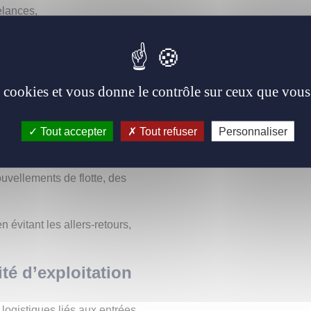
elances,
ou de remplacement.
teurs ou sur
es cookies et vous donne le contrôle sur ceux que vous
ules peuvent être livrés
Tout accepter
Tout refuser
Personnaliser
plusieurs agences, sans
uvellements de flotte, des
 évitant les allers-retours,
té d’exploitation
logistiques liés aux entrées