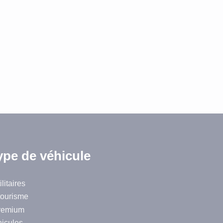
ype de véhicule
litaires
tourisme
remium
hicules