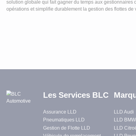
solution globale qui fait gagner du temps aux gestionnaires 
opérations et simplifie durablement la gestion des flottes de
Les Services BLC
Marqu
Assurance LLD
LLD Audi
Pneumatiques LLD
LLD BMW
Gestion de Flotte LLD
LLD Citro
Véhicule de remplacement
LLD Peug