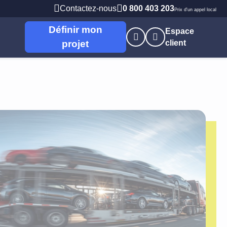
Contactez-nous
0 800 403 203
Prix d'un appel local
Définir mon
Espace
projet
client
nes
s
Professions Libérales
 Brieuc
PME PMI
t
Artisans / commerçants
Autoentrepreneur
e