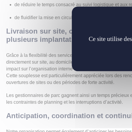
de réduire le temps consacré au suivi logistique et aux r
de fluidifier la mise en circulation des véhicules neufs 
Livraison sur site, chez les collabora
Ce site utilise d
plusieurs implantations
Grâce à la flexibilité des services de Yes We Truck, les véhic
directement sur site, au domicile des collaborateurs ou sur 
impact sur l’organisation interne du client.
Cette souplesse est particulièrement appréciée lors des reno
ouvertures de sites ou des périodes de forte activité.
Les gestionnaires de parc gagnent ainsi un temps précieux en
les contraintes de planning et les interruptions d’activité.
Anticipation, coordination et continui
Notre organisation permet également d’anticiper les besoins 