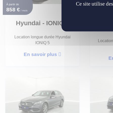
Ce site utilise d
À partir de
À partir de
858 €
428 €
/ mois
/ mois
Merc
Hyundai - IONIQ 5
Location longue durée Hyundai
Locatio
IONIQ 5
En savoir plus
E