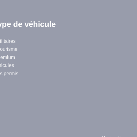
ype de véhicule
litaires
tourisme
remium
hicules
s permis