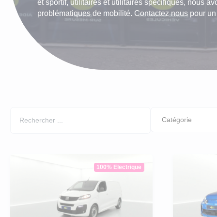
et sportif, utilitaires et utilitaires spécifiques, nous
LLD Peu
problématiques de mobilité. Contactez nous pour un d
LLD Cit
LLD Peu
LLD Ren
100% Electrique