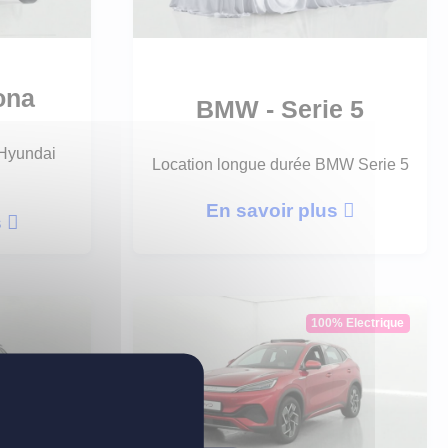
ona
BMW - Serie 5
 Hyundai
Location longue durée BMW Serie 5
En savoir plus
s
100% Electrique