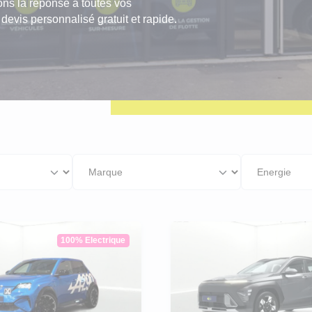
 avons la réponse à toutes vos
geot Boxer
evis personnalisé gratuit et rapide.
roën C3
geot 208
ault Clio
100% Electrique