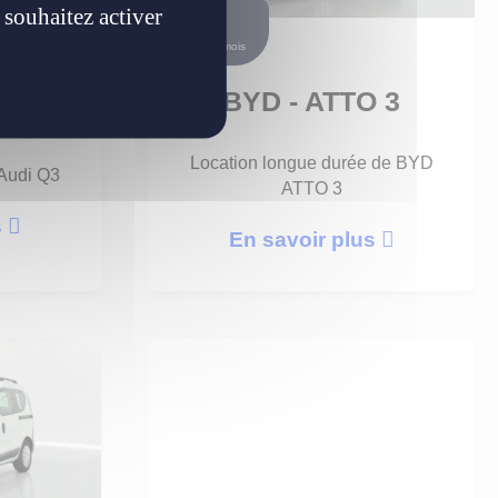
 souhaitez activer
À partir de
549 €
/ mois
BYD - ATTO 3
Location longue durée de BYD
 Audi Q3
ATTO 3
s
En savoir plus