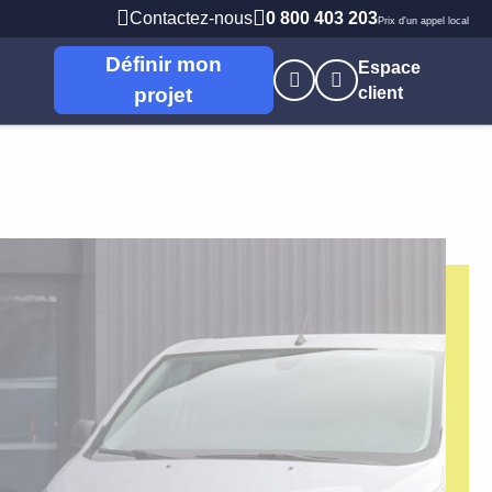
Contactez-nous
0 800 403 203
Prix d'un appel local
Définir mon
Espace
projet
client
nes
s
Professions Libérales
 Brieuc
PME PMI
t
Artisans / commerçants
Autoentrepreneur
e