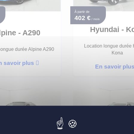
À partir de
402 €
/ mois
Hyundai - K
lpine - A290
Location longue durée
longue durée Alpine A290
Kona
n savoir plus
En savoir plu