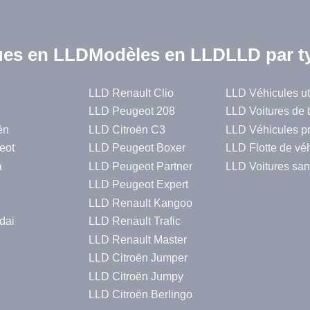
es en LLD
Modèles en LLD
LLD par t
LLD Renault Clio
LLD Véhicules uti
LLD Peugeot 208
LLD Voitures de 
ën
LLD Citroën C3
LLD Véhicules p
eot
LLD Peugeot Boxer
LLD Flotte de vé
a
LLD Peugeot Partner
LLD Voitures san
LLD Peugeot Expert
LLD Renault Kangoo
dai
LLD Renault Trafic
LLD Renault Master
LLD Citroën Jumper
LLD Citroën Jumpy
LLD Citroën Berlingo