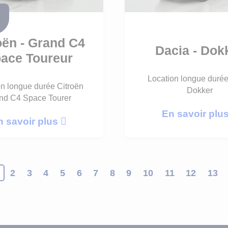
oën - Grand C4
Dacia - Dok
ace Toureur
Location longue duré
on longue durée Citroën
Dokker
nd C4 Space Tourer
En savoir plu
n savoir plus
2
3
4
5
6
7
8
9
10
11
12
13