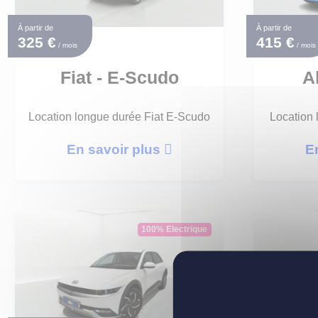
À partir de
À partir de
325 €
415 €
/ mois
/ mois
Fiat - E-Scudo
A
Location longue durée Fiat E-Scudo
Location 
En savoir plus
E
100% Electrique