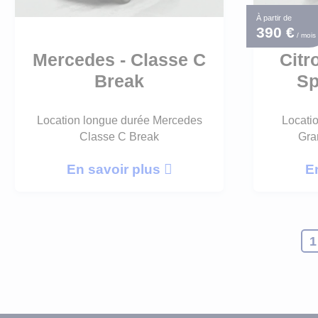
À partir de
390 €
/ mois
Mercedes - Classe C
Citr
Break
Sp
Location longue durée Mercedes
Locati
Classe C Break
Gra
En savoir plus
E
1