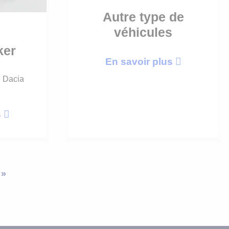
Autre type de
véhicules
ker
En savoir plus
e Dacia
s
»