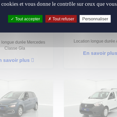
es cookies et vous donne le contrôle sur ceux que vous
edes - Classe
Tout accepter
Tout refuser
Personnaliser
Audi - Q3
Gla
Location longue durée
n longue durée Mercedes
Classe Gla
En savoir plu
n savoir plus