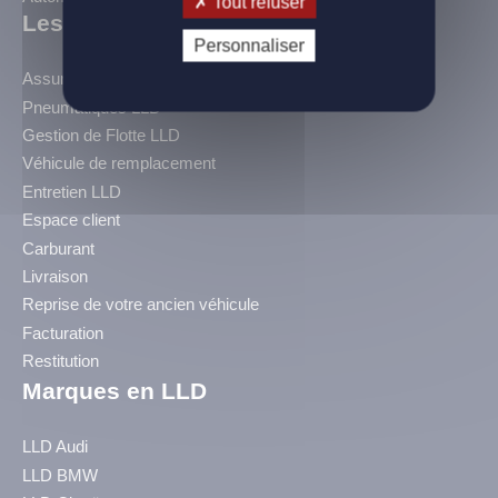
Tout refuser
Les Services BLC
Personnaliser
Assurance LLD
Pneumatiques LLD
Gestion de Flotte LLD
Véhicule de remplacement
Entretien LLD
Espace client
Carburant
Livraison
Reprise de votre ancien véhicule
Facturation
Restitution
Marques en LLD
LLD Audi
LLD BMW