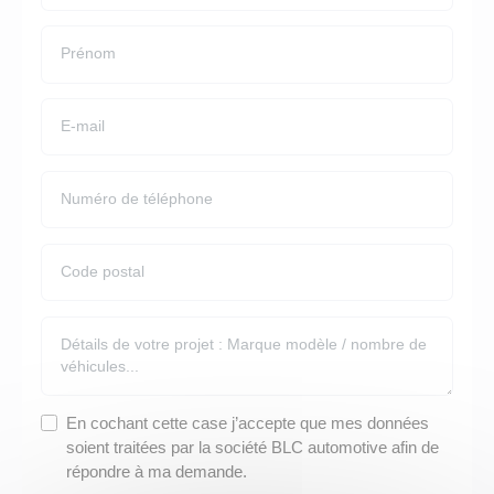
Facturation
MODÈLES EN LLD
POUR QUI ?
Restitution
LLD Citroën Berlingo
Professions Libérales
LLD Citroën Jumpy
PME PMI
LLD Citroën Jumper
Artisans / commerçants
LLD Renault Master
Autoentrepreneur
LLD Renault Trafic
LLD Renault Kangoo
LLD Peugeot Expert
LLD Peugeot Partner
LLD Peugeot Boxer
LLD Citroën C3
LLD Peugeot 208
LLD Renault Clio
En cochant cette case j’accepte que mes données
soient traitées par la société BLC automotive afin de
MARQUES EN LLD
répondre à ma demande.
LLD Flotte de véhicules