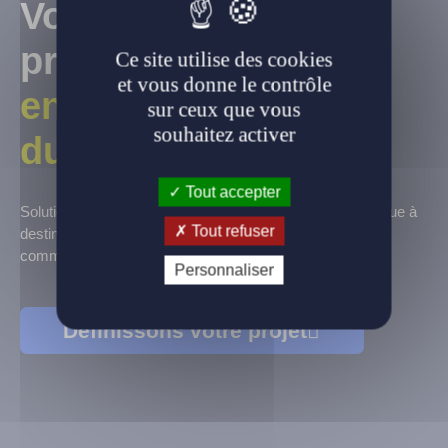
Vos véhicules
professionnels
Ce site utilise des cookies
et vous donne le contrôle
en location longue
sur ceux que vous
souhaitez activer
durée
Tout accepter
Solutions de location longue durée de véhicule multimarque à
Tout refuser
destination des professionnels, PME, TPE, artisans,
commerçants et professions libérales.
Personnaliser
Définissons votre projet