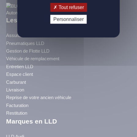
Tout refuser
Les Services BLC
Personnaliser
Assurance LLD
Pneumatiques LLD
Gestion de Flotte LLD
Véhicule de remplacement
Entretien LLD
Espace client
Carburant
Livraison
Reprise de votre ancien véhicule
Facturation
Restitution
Marques en LLD
LLD Audi