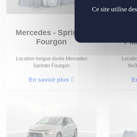
Ce site utilise d
Mercedes - Sprinter
Ni
Fourgon
Pla
Location longue durée Mercedes
Locati
Sprinter Fourgon
Nv3
En savoir plus
E