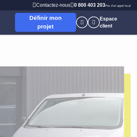
Contactez-nous
0 800 403 203
Prix d'un appel local
Définir mon
Espace
projet
client
nes
s
Professions Libérales
 Brieuc
PME PMI
t
Artisans / commerçants
Autoentrepreneur
e