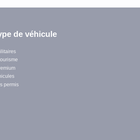
ype de véhicule
litaires
tourisme
remium
hicules
s permis