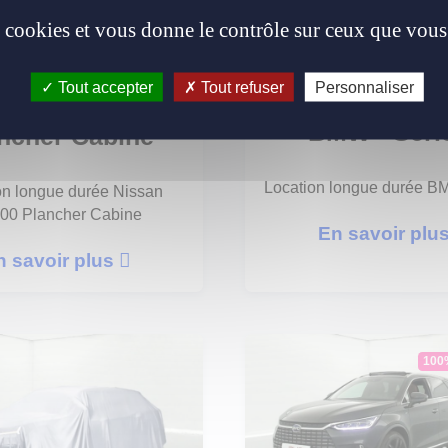
es cookies et vous donne le contrôle sur ceux que vous
Tout accepter
Tout refuser
Personnaliser
ssan - Nv300
BMW - Seri
ncher Cabine
Location longue durée B
on longue durée Nissan
00 Plancher Cabine
En savoir plu
n savoir plus
100