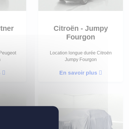
tner
Citroën - Jumpy
Fourgon
 Peugeot
Location longue durée Citroën
n
Jumpy Fourgon
s
En savoir plus