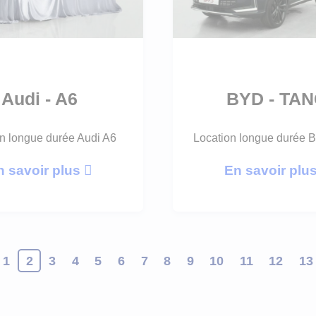
Audi - A6
BYD - TA
n longue durée Audi A6
Location longue durée 
n savoir plus
En savoir plu
1
2
3
4
5
6
7
8
9
10
11
12
13