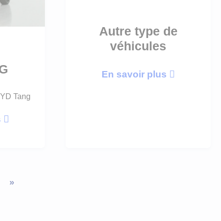
Autre type de
véhicules
NG
En savoir plus
BYD Tang
s
»