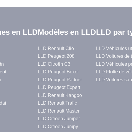
es en LLD
Modèles en LLD
LLD par t
LLD Renault Clio
LLD Véhicules uti
LLD Peugeot 208
LLD Voitures de 
ën
LLD Citroën C3
LLD Véhicules p
eot
LLD Peugeot Boxer
LLD Flotte de vé
a
LLD Peugeot Partner
LLD Voitures san
LLD Peugeot Expert
LLD Renault Kangoo
dai
LLD Renault Trafic
LLD Renault Master
LLD Citroën Jumper
LLD Citroën Jumpy