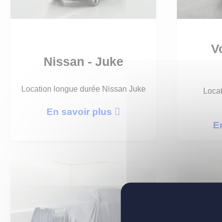
V
Nissan - Juke
Location longue durée Nissan Juke
Loca
En savoir plus
E