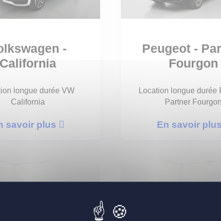
olkswagen -
Peugeot - Par
California
Fourgon
tion longue durée VW
Location longue durée
California
Partner Fourgo
n savoir plus
En savoir plu