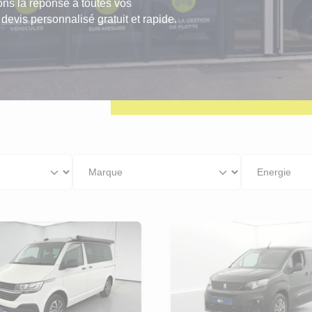
 avons la réponse à toutes vos
geot Boxer
evis personnalisé gratuit et rapide.
roën C3
geot 208
ault Clio