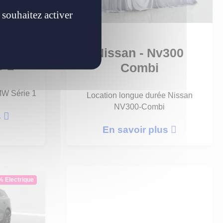
 souhaitez activer
Nissan - Nv300
e 1
Combi
MW Série 1
Location longue durée Nissan
NV300-Combi
s
En savoir plus
% Electrique