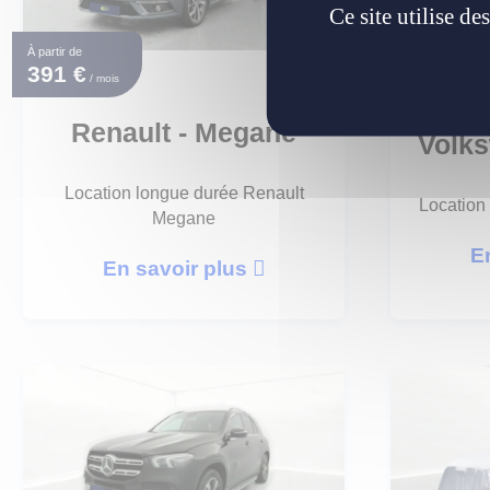
Ce site utilise d
À partir de
391 €
/ mois
Renault - Megane
Volks
Location longue durée Renault
Location
Megane
E
En savoir plus