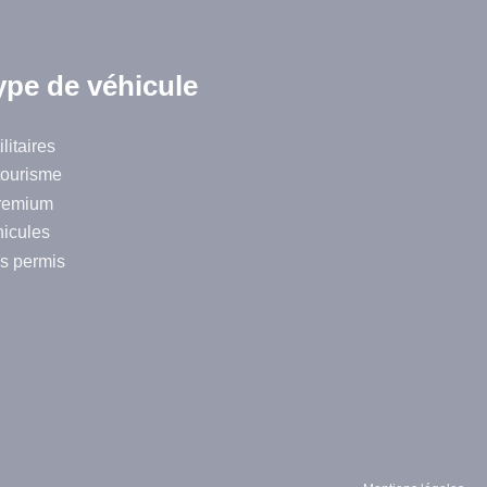
ype de véhicule
litaires
tourisme
remium
hicules
s permis