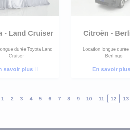
a - Land Cruiser
Citroën - Ber
longue durée Toyota Land
Location longue durée 
Cruiser
Berlingo
n savoir plus
En savoir plu
1
2
3
4
5
6
7
8
9
10
11
12
13