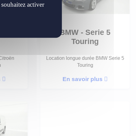
 souhaitez activer
mper
BMW - Serie 5
Touring
Citroën
Location longue durée BMW Serie 5
n
Touring
s
En savoir plus