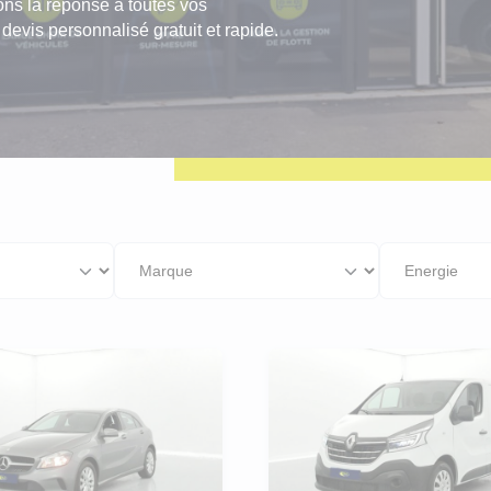
 avons la réponse à toutes vos
geot Boxer
evis personnalisé gratuit et rapide.
roën C3
geot 208
ault Clio