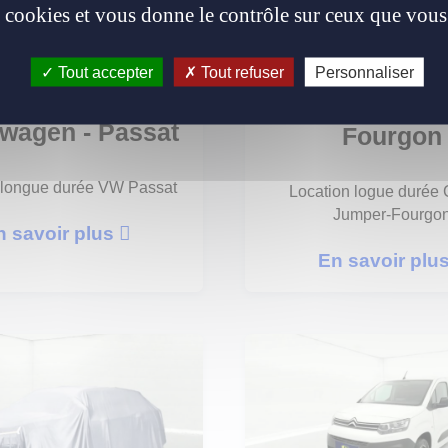
es cookies et vous donne le contrôle sur ceux que vous
Tout accepter
Tout refuser
Personnaliser
Citroën - Ju
wagen - Passat
Fourgon
 longue durée VW Passat
Location logue durée 
Jumper-Fourgo
n savoir plus
En savoir plu