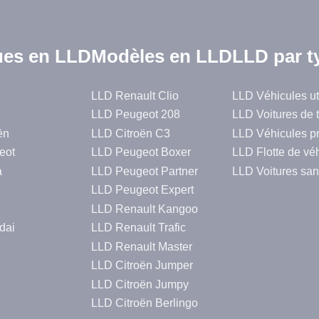
es en LLD
Modèles en LLD
LLD par t
LLD Renault Clio
LLD Véhicules uti
LLD Peugeot 208
LLD Voitures de 
ën
LLD Citroën C3
LLD Véhicules p
eot
LLD Peugeot Boxer
LLD Flotte de vé
a
LLD Peugeot Partner
LLD Voitures san
LLD Peugeot Expert
LLD Renault Kangoo
dai
LLD Renault Trafic
LLD Renault Master
LLD Citroën Jumper
LLD Citroën Jumpy
LLD Citroën Berlingo