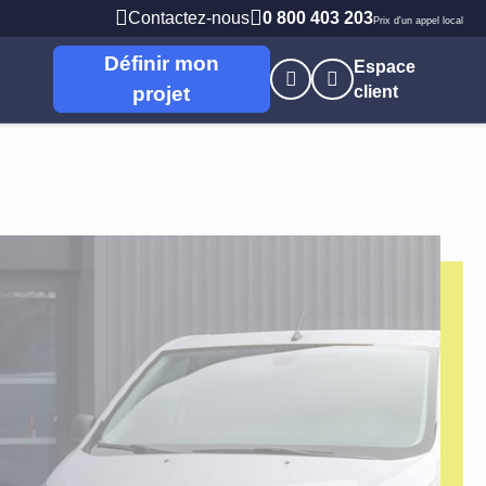
Contactez-nous
0 800 403 203
Prix d'un appel local
Définir mon
Espace
projet
client
nes
s
Professions Libérales
 Brieuc
PME PMI
t
Artisans / commerçants
Autoentrepreneur
e