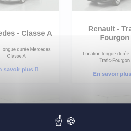
Renault - Tr
des - Classe A
Fourgon
n longue durée Mercedes
Location longue durée
Classe A
Trafic-Fourgon
n savoir plus
En savoir plu