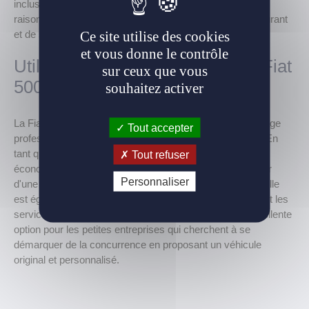
incluse. La Fiat 500 est un choix judicieux pour la LLD en
raison de sa fiabilité, de sa faible consommation de carburant
Ce site utilise des cookies
et de son style unique.
et vous donne le contrôle
Utilisation professionnelle de la Fiat
sur ceux que vous
500
souhaitez activer
La Fiat 500 est également un choix populaire pour un usage
Tout accepter
professionnel en tant que voiture de société ou de flotte. En
tant que modèle B2B, la Fiat 500 offre une solution
Tout refuser
économique pour les entreprises qui cherchent à se doter
Personnaliser
d'une voiture pratique, économique et facile à conduire. Elle
est également très pratique pour les livraisons urbaines et les
services de courrier. La Fiat 500 est également une excellente
option pour les petites entreprises qui cherchent à se
démarquer de la concurrence en proposant un véhicule
original et personnalisé.