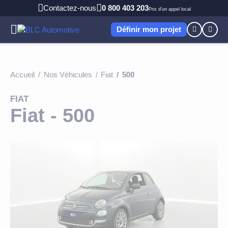
Panneau de gestion des cookies
Contactez-nous
0 800 403 203
Prix d'un appel local
Définir mon projet
os services
Livraison et logistique
Accueil
Nos Véhicules
Fiat
500
os Véhicules
Autopartage
FIAT
ui sommes-nous ?
Fiscalité
LLD PAR TYPE DE VÉHICULE
Fiat - 500
Entretien véhicule
LLD Hyundai
Fournisseur
os agences
Pneumatiques
LLD Ford
Actualités (blog)
Véhicule de remplacement
LLD DS
BLC Angers
otre Engagement
Recrutement
Carburant
LLD Dacia
BLC Bordeaux
FAQ
Assurance
LLD Peugeot
BLC Nantes
NOTRE PROMESSE CLIENT
Guide LLD
Espace Client
LLD Citroën
BLC Rennes
Nous louons tous types de véhicules
Livraison sur site
LLD BMW
BLC Saint Brieuc
Une offre sur mesure et modulable
Gestion de Flotte
LLD Audi
Un interlocuteur unique