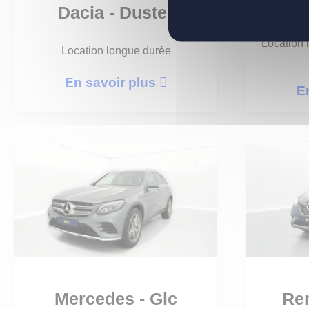
Volks
Dacia - Duster
Location
Location longue durée
En savoir plus
E
Mercedes - Glc
Ren