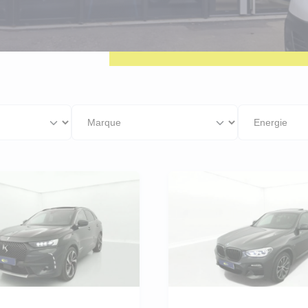
geot Boxer
roën C3
geot 208
ault Clio