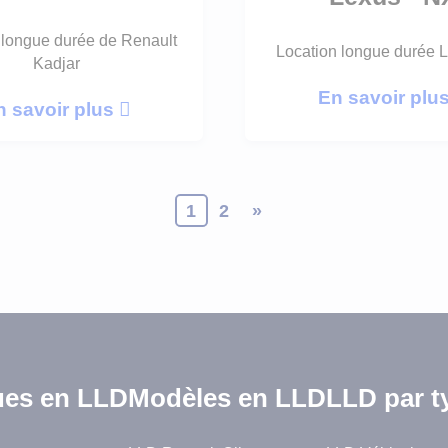
 longue durée de Renault
Location longue durée 
Kadjar
En savoir plu
n savoir plus
1
2
»
es en LLD
Modèles en LLD
LLD par t