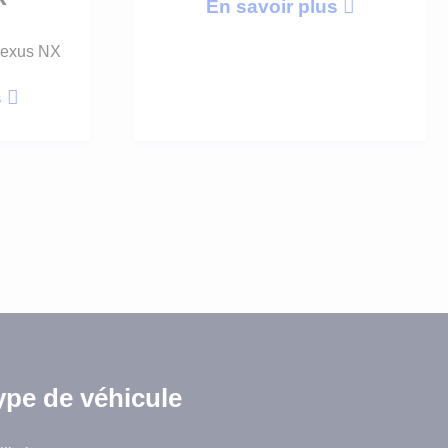
En savoir plus
Lexus NX
s
ype de véhicule