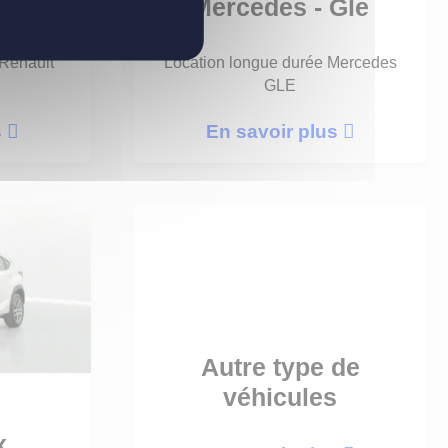
ptur
Mercedes - Gle
 Renault
Location longue durée Mercedes
GLE
s
En savoir plus
Autre type de
véhicules
x