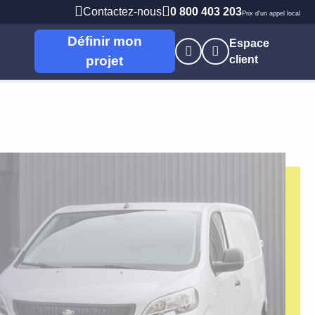
Contactez-nous
0 800 403 203
Prix d'un appel local
Définir mon
Espace
projet
client
nes
s
Professions Libérales
 Brieuc
PME PMI
t
Artisans / commerçants
Autoentrepreneur
e