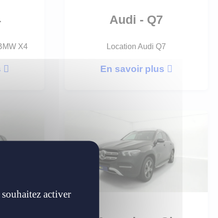
4
Audi - Q7
e BMW X4
Location Audi Q7
s
En savoir plus
 souhaitez activer