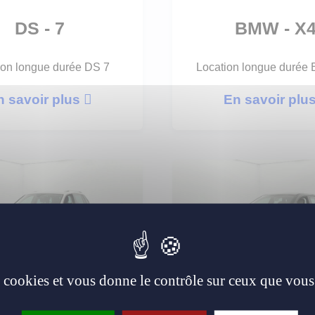
DS - 7
BMW - X
ion longue durée DS 7
Location longue duré
n savoir plus
En savoir plu
es cookies et vous donne le contrôle sur ceux que vous