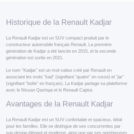
LLD Véhicules premium
LLD Voitures de tourisme
Historique de la Renault Kadjar
LLD Véhicules utilitaires
La Renault Kadjar est un SUV compact produit par le
constructeur automobile français Renault. La première
génération de Kadjar a été lancée en 2015, et la seconde
génération est sortie en 2021.
Le nom "Kadjar" est un mot-valise créé par Renault en
associant les mots "kad" (signifiant "quatre" en russe) et "jar"
(signifiant "boîte" en français). La Kadjar partage sa plateforme
avec le Nissan Qashqai et le Renault Captur.
Avantages de la Renault Kadjar
La Renault Kadjar est un SUV confortable et spacieux, idéal
pour les familles. Elle se distingue de ses concurrentes par
son design élégant et moderne, ainsi que par ses nombreuses