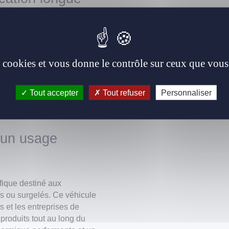
gue durée (LLD) pour les
icules performants sans
es cookies et vous donne le contrôle sur ceux que vous
x entreprises de bénéficier
ensualité tout compris qui
moyen de renouveler
Tout accepter
Tout refuser
Personnaliser
technologies et des normes
 un usage
ifique destiné aux
is ou surgelés. Ce véhicule
s et les entreprises de
s produits tout au long du