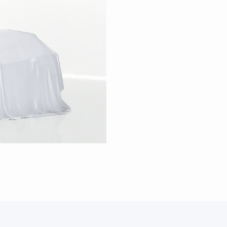
geot Boxer
roën C3
geot 208
ault Clio