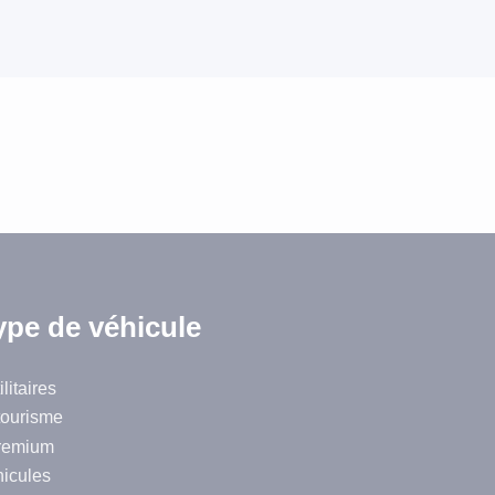
ype de véhicule
litaires
tourisme
remium
hicules