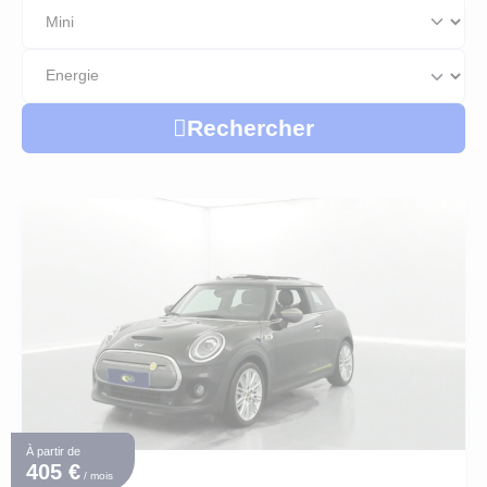
LLD Véhicules premium
LLD Voitures de tourisme
LLD Véhicules utilitaires
Rechercher
À partir de
405 €
/ mois