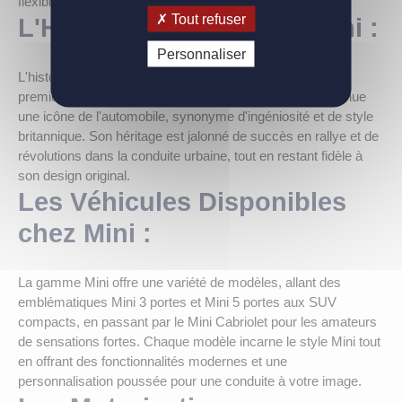
flexibilité totale pour s'adapter à vos besoins.
Tout refuser
L'Histoire de la Marque Mini :
Personnaliser
L'histoire de Mini remonte aux années 1950 lorsque la
première Mini Cooper a vu le jour. Depuis, Mini est devenue
une icône de l'automobile, synonyme d'ingéniosité et de style
britannique. Son héritage est jalonné de succès en rallye et de
révolutions dans la conduite urbaine, tout en restant fidèle à
son design original.
Les Véhicules Disponibles
chez Mini :
La gamme Mini offre une variété de modèles, allant des
emblématiques Mini 3 portes et Mini 5 portes aux SUV
compacts, en passant par le Mini Cabriolet pour les amateurs
de sensations fortes. Chaque modèle incarne le style Mini tout
en offrant des fonctionnalités modernes et une
personnalisation poussée pour une conduite à votre image.