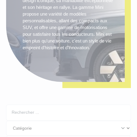
design iconique, sa maniabilité exceptionnelle
Facturation
et son héritage en rallye. La gamme Mini
MODÈLES EN LLD
POUR QUI ?
Restitution
propose une variété de modèles
LLD Citroën Berlingo
Professions Libérales
personnalisables, allant des compacts aux
LLD Citroën Jumpy
PME PMI
SUV, et offre une gamme de motorisations
pour satisfaire tous les conducteurs. Mini est
LLD Citroën Jumper
Artisans / commerçants
bien plus qu'une voiture, c'est un style de vie
LLD Renault Master
Autoentrepreneur
empreint d'histoire et d'innovation.
LLD Renault Trafic
LLD Renault Kangoo
LLD Peugeot Expert
LLD Peugeot Partner
LLD Peugeot Boxer
LLD Citroën C3
LLD Peugeot 208
LLD Renault Clio
MARQUES EN LLD
LLD Flotte de véhicules