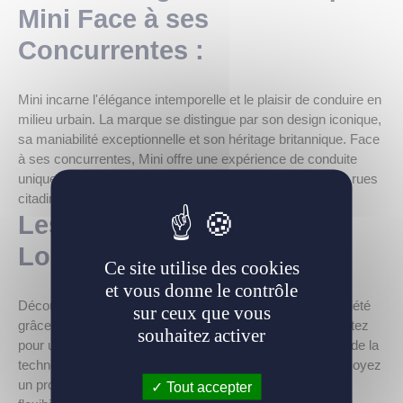
Mini Face à ses
Concurrentes :
Mini incarne l'élégance intemporelle et le plaisir de conduire en
milieu urbain. La marque se distingue par son design iconique,
sa maniabilité exceptionnelle et son héritage britannique. Face
à ses concurrentes, Mini offre une expérience de conduite
unique, alliant style et agilité pour se démarquer dans les rues
citadines.
Les Véhicules Mini en
Location Longue Durée :
Ce site utilise des cookies
et vous donne le contrôle
Découvrez le charme de Mini sans les tracas de la propriété
sur ceux que vous
grâce à nos solutions de location longue durée (LLD). Optez
souhaitez activer
pour une Mini en LLD et profitez d'un véhicule à la pointe de la
technologie, sans les soucis liés à l'entretien. Que vous soyez
un professionnel ou un particulier, la LLD Mini offre une
Tout accepter