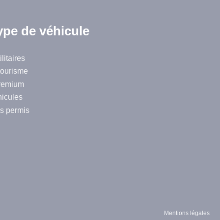
ype de véhicule
litaires
tourisme
remium
hicules
s permis
Mentions légales