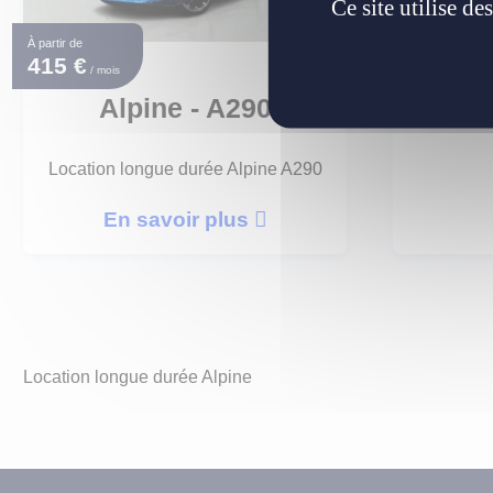
Ce site utilise d
A
À partir de
415 €
/ mois
Alpine - A290
E
Location longue durée Alpine A290
En savoir plus
Location longue durée Alpine