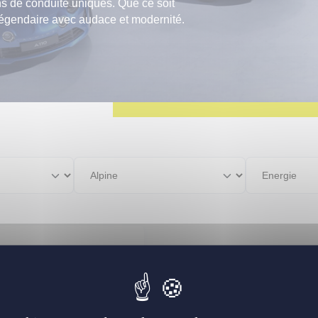
ions de conduite uniques. Que ce soit
geot Boxer
e légendaire avec audace et modernité.
roën C3
geot 208
ault Clio