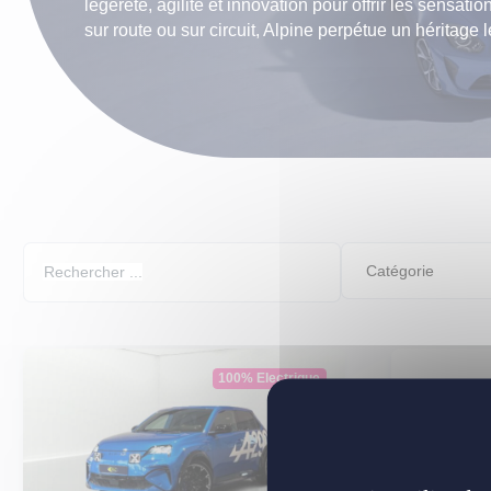
légèreté, agilité et innovation pour offrir les sensat
LLD Peu
sur route ou sur circuit, Alpine perpétue un héritag
LLD Cit
LLD Peu
LLD Ren
100% Electrique