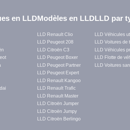
es en LLD
Modèles en LLD
LLD par t
LLD Renault Clio
LLD Véhicules uti
LLD Peugeot 208
LLD Voitures de 
ën
LLD Citroën C3
LLD Véhicules p
eot
LLD Peugeot Boxer
LLD Flotte de vé
a
LLD Peugeot Partner
LLD Voitures san
LLD Peugeot Expert
LLD Renault Kangoo
dai
LLD Renault Trafic
LLD Renault Master
LLD Citroën Jumper
LLD Citroën Jumpy
LLD Citroën Berlingo