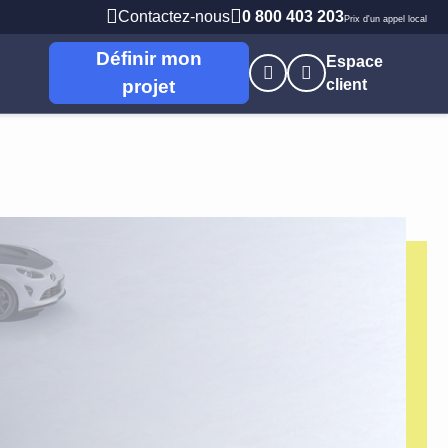
Contactez-nous
0 800 403 203
Prix d'un appel local
Définir mon
Espace
projet
client
nes
s
Professions Libérales
 Brieuc
PME PMI
t
Artisans / commerçants
Autoentrepreneur
e