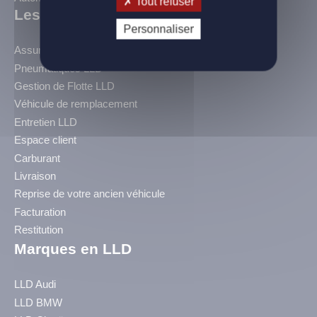
Tout refuser
Les Services BLC
Personnaliser
Assurance LLD
Pneumatiques LLD
Gestion de Flotte LLD
Véhicule de remplacement
Entretien LLD
Espace client
Carburant
Livraison
Reprise de votre ancien véhicule
Facturation
Restitution
Marques en LLD
LLD Audi
LLD BMW