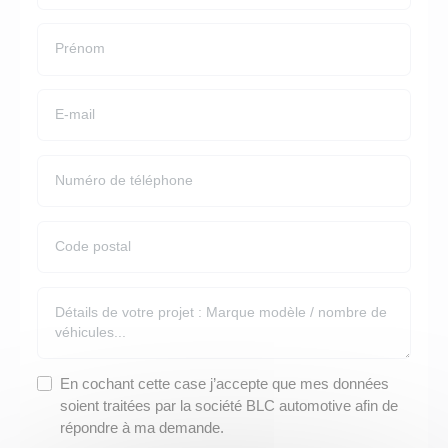
Facturation
MODÈLES EN LLD
POUR QUI ?
Restitution
LLD Citroën Berlingo
Professions Libérales
LLD Citroën Jumpy
PME PMI
LLD Citroën Jumper
Artisans / commerçants
LLD Renault Master
Autoentrepreneur
LLD Renault Trafic
LLD Renault Kangoo
LLD Peugeot Expert
LLD Peugeot Partner
LLD Peugeot Boxer
LLD Citroën C3
LLD Peugeot 208
LLD Renault Clio
En cochant cette case j’accepte que mes données
soient traitées par la société BLC automotive afin de
MARQUES EN LLD
répondre à ma demande.
LLD Flotte de véhicules