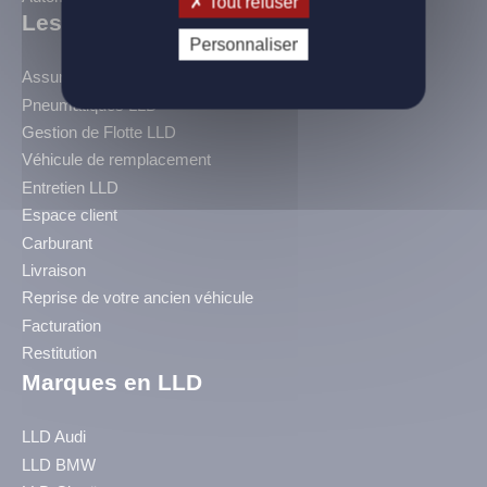
Tout refuser
Les Services BLC
Personnaliser
Assurance LLD
Pneumatiques LLD
Gestion de Flotte LLD
Véhicule de remplacement
Entretien LLD
Espace client
Carburant
Livraison
Reprise de votre ancien véhicule
Facturation
Restitution
Marques en LLD
LLD Audi
LLD BMW