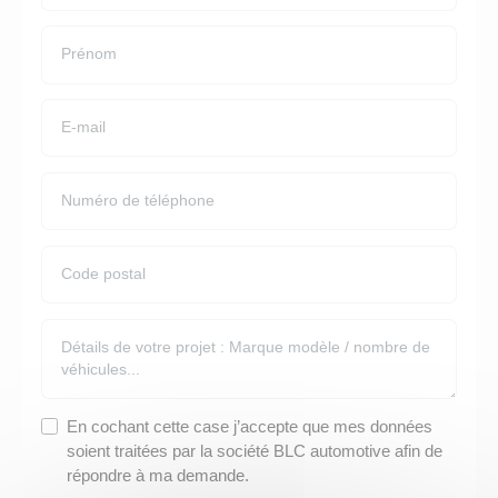
Facturation
MODÈLES EN LLD
POUR QUI ?
Restitution
LLD Citroën Berlingo
Professions Libérales
LLD Citroën Jumpy
PME PMI
LLD Citroën Jumper
Artisans / commerçants
LLD Renault Master
Autoentrepreneur
LLD Renault Trafic
LLD Renault Kangoo
LLD Peugeot Expert
LLD Peugeot Partner
LLD Peugeot Boxer
LLD Citroën C3
LLD Peugeot 208
LLD Renault Clio
En cochant cette case j’accepte que mes données
soient traitées par la société BLC automotive afin de
MARQUES EN LLD
répondre à ma demande.
LLD Flotte de véhicules